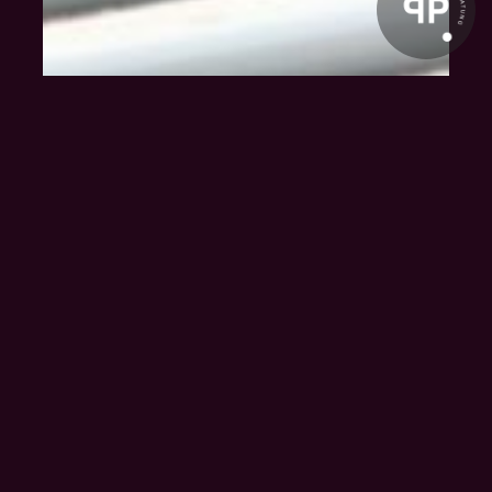
Klienten-Info
Management-Info
Ärzte-Info
Gastro-Info
Vermieter-Info
Landwirte-Info