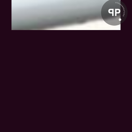
Klienten-Info
Management-Info
Ärzte-Info
Gastro-Info
Vermieter-Info
Landwirte-Info