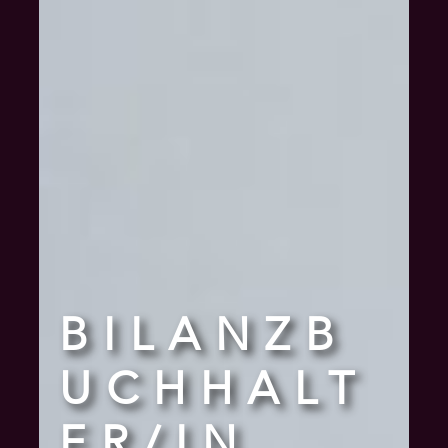
BILANZB
UCHHALT
ER/IN