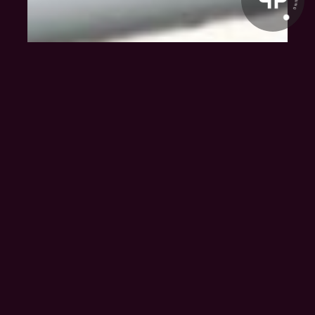
Klienten-Info
Management-Info
Ärzte-Info
Gastro-Info
Vermieter-Info
Landwirte-Info