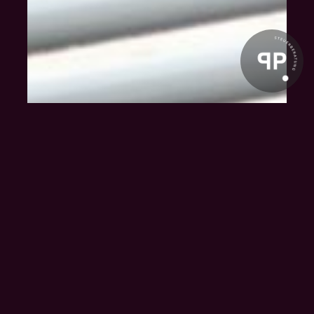
Klienten-Info
Management-Info
Ärzte-Info
Gastro-Info