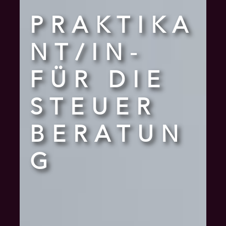
PRAKTIKA
NT/IN-
FÜR DIE
STEUER
BERATUN
G